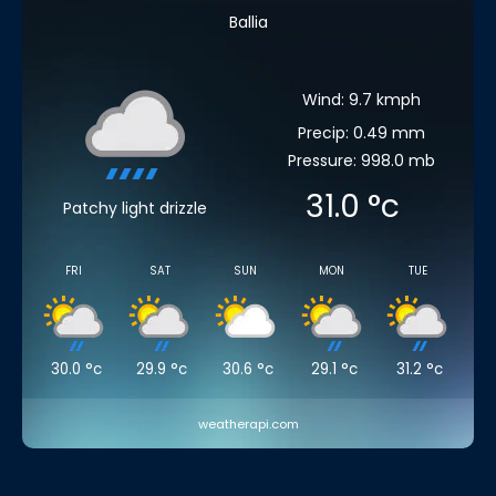
Ballia
Wind: 9.7 kmph
Precip: 0.49 mm
Pressure: 998.0 mb
31.0
°c
Patchy light drizzle
FRI
SAT
SUN
MON
TUE
30.0
°c
29.9
°c
30.6
°c
29.1
°c
31.2
°c
weatherapi.com